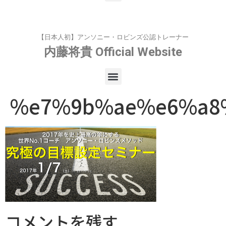
【日本人初】アンソニー・ロビンズ公認トレーナー
内藤将貴
Official Website
%e7%9b%ae%e6%a8
コメントを残す