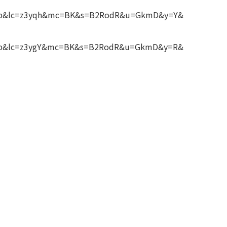
=a62b&lc=z3yqh&mc=BK&s=B2RodR&u=GkmD&y=Y&
=a62b&lc=z3ygY&mc=BK&s=B2RodR&u=GkmD&y=R&